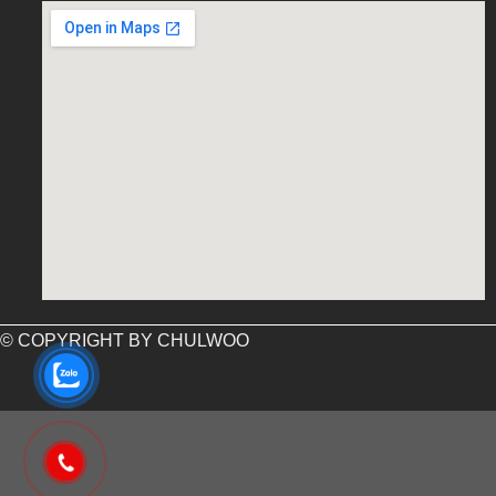
embed google map into website
© COPYRIGHT BY CHULWOO