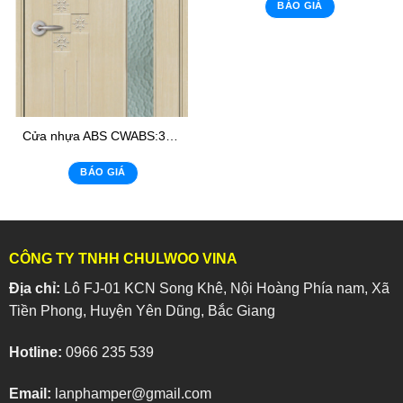
BÁO GIÁ
Cửa nhựa ABS CWABS:303- K1
BÁO GIÁ
CÔNG TY TNHH CHULWOO VINA
Địa chỉ:
Lô FJ-01 KCN Song Khê, Nội Hoàng Phía nam, Xã
Tiền Phong, Huyện Yên Dũng, Bắc Giang
Hotline:
0966 235 539
Email:
lanphamper@gmail.com