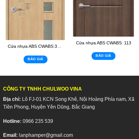
Cửa nhựa ABS CWABS: 113
Cửa nhựa ABS CWABS:303- K2
BÁO GIÁ
BÁO GIÁ
CÔNG TY TNHH CHULWOO VINA
Địa chỉ:
Lô FJ-01 KCN Song Khê, Nội Hoàng Phía nam, Xã
Tiền Phong, Huyện Yên Dũng, Bắc Giang
Hotline:
0966 235 539
Email:
lanphamper@gmail.com