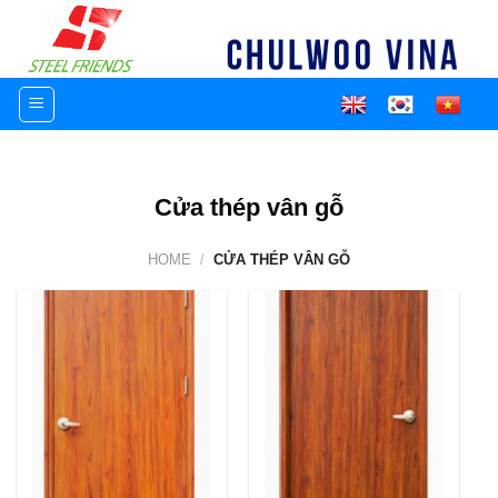
Skip
to
content
Cửa thép vân gỗ
HOME
/
CỬA THÉP VÂN GỖ