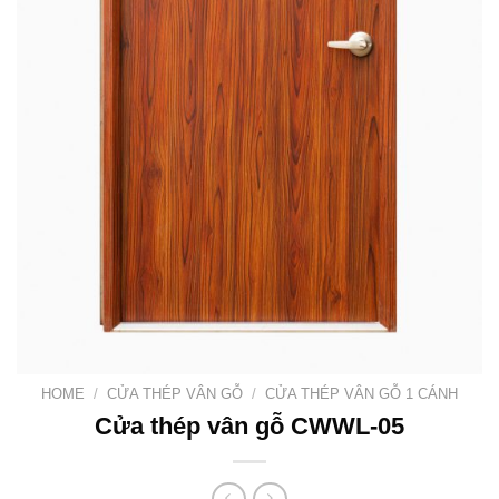
HOME
/
CỬA THÉP VÂN GỖ
/
CỬA THÉP VÂN GỖ 1 CÁNH
Cửa thép vân gỗ CWWL-05