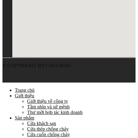
© COPYRIGHT BY CHULWOO
embed google map into website
Trang chủ
Giới thiệu
Giới thiệu về công ty
Tầm nhìn và sứ mệnh
Thư mời hợp tác kinh doanh
Sản phẩm
Cửa khách sạn
Cửa thép chống cháy
Cửa cuốn chống cháy