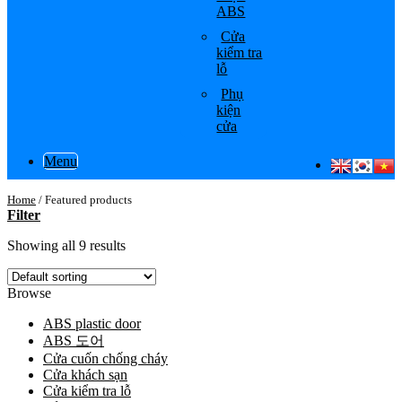
ABS
Cửa
kiểm tra
lỗ
Phụ
kiện
cửa
Menu
Home
/
Featured products
Filter
Showing all 9 results
Browse
ABS plastic door
ABS 도어
Cửa cuốn chống cháy
Cửa khách sạn
Cửa kiểm tra lỗ