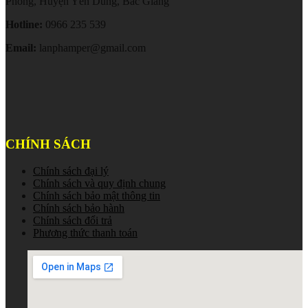
Phong, Huyện Yên Dũng, Bắc Giang
Hotline:
0966 235 539
Email:
lanphamper@gmail.com
CHÍNH SÁCH
Chính sách đại lý
Chính sách và quy định chung
Chính sách bảo mật thông tin
Chính sách bảo hành
Chính sách đổi trả
Phương thức thanh toán