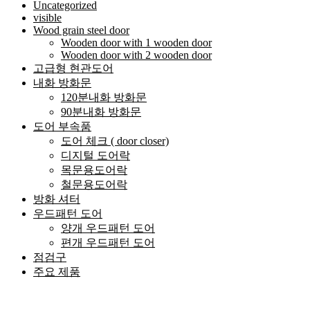
Uncategorized
visible
Wood grain steel door
Wooden door with 1 wooden door
Wooden door with 2 wooden door
고급형 현관도어
내화 방화문
120분내화 방화문
90분내화 방화문
도어 부속품
도어 체크 ( door closer)
디지털 도어락
목문용도어락
철문용도어락
방화 셔터
우드패턴 도어
양개 우드패턴 도어
편개 우드패턴 도어
점검구
주요 제품