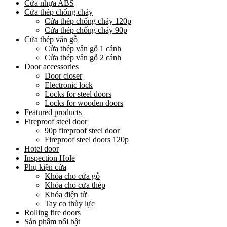
Cửa nhựa ABS
Cửa thép chống cháy
Cửa thép chống cháy 120p
Cửa thép chống cháy 90p
Cửa thép vân gỗ
Cửa thép vân gỗ 1 cánh
Cửa thép vân gỗ 2 cánh
Door accessories
Door closer
Electronic lock
Locks for steel doors
Locks for wooden doors
Featured products
Fireproof steel door
90p fireproof steel door
Fireproof steel doors 120p
Hotel door
Inspection Hole
Phụ kiện cửa
Khóa cho cửa gỗ
Khóa cho cửa thép
Khóa điện tử
Tay co thủy lực
Rolling fire doors
Sản phẩm nổi bật