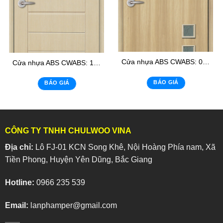
Cửa nhựa ABS CWABS: 02 – K6
Cửa nhựa ABS CWABS: 105 – K1
BÁO GIÁ
BÁO GIÁ
CÔNG TY TNHH CHULWOO VINA
Địa chỉ:
Lô FJ-01 KCN Song Khê, Nội Hoàng Phía nam, Xã
Tiền Phong, Huyện Yên Dũng, Bắc Giang
Hotline:
0966 235 539
Email:
lanphamper@gmail.com