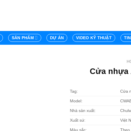
SẢN PHẨM
DỰ ÁN
VIDEO KỸ THUẬT
TI
H
Cửa nhựa 
Tag:
Cửa 
Model:
CWAB
Nhà sản xuất:
Chulw
Xuất sứ:
Việt 
Màu sắc:
Theo