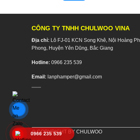
CÔNG TY TNHH CHULWOO VINA
Địa chỉ:
Lô FJ-01 KCN Song Khê, Nội Hoàng Phí
Phong, Huyện Yên Dũng, Bắc Giang
Hotline:
0966 235 539
Email:
lanphamper@gmail.com
© COPYRIGHT BY CHULWOO
0966 235 539