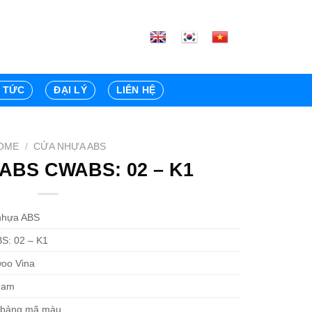
N TỨC
ĐẠI LÝ
LIÊN HỆ
OME
/
CỬA NHỰA ABS
ABS CWABS: 02 – K1
nhựa ABS
S: 02 – K1
oo Vina
Nam
 bảng mã màu