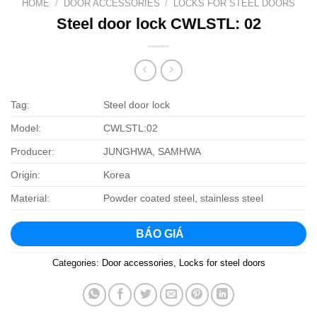
HOME
/
DOOR ACCESSORIES
/
LOCKS FOR STEEL DOORS
Steel door lock CWLSTL: 02
Tag:
Steel door lock
Model:
CWLSTL:02
Producer:
JUNGHWA, SAMHWA
Origin:
Korea
Material:
Powder coated steel, stainless steel
BÁO GIÁ
Categories:
Door accessories
,
Locks for steel doors