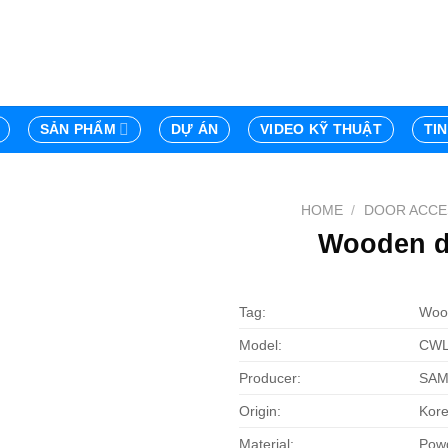
SẢN PHẨM
DỰ ÁN
VIDEO KỸ THUẬT
TI
HOME
/
DOOR ACCE
Wooden d
Tag:
Wood
Model:
CWL
Producer:
SA
Origin:
Kor
Material:
Powd