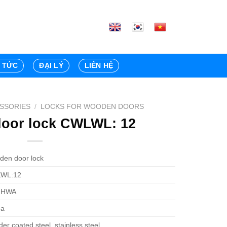
N TỨC
ĐẠI LÝ
LIÊN HỆ
SSORIES
/
LOCKS FOR WOODEN DOORS
oor lock CWLWL: 12
en door lock
WL:12
MHWA
ea
er coated steel, stainless steel