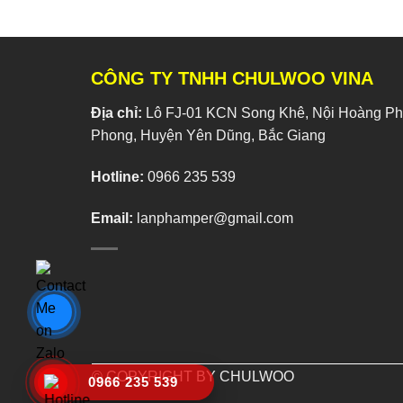
CÔNG TY TNHH CHULWOO VINA
Địa chỉ:
Lô FJ-01 KCN Song Khê, Nội Hoàng Phí
Phong, Huyện Yên Dũng, Bắc Giang
Hotline:
0966 235 539
Email:
lanphamper@gmail.com
© COPYRIGHT BY CHULWOO
0966 235 539