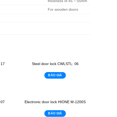
thickness of 45 ~ 55mm
For wooden doors
 17
Steel door lock CWLSTL: 06
BÁO GIÁ
 07
Electronic door lock HIONE M-1200S
BÁO GIÁ