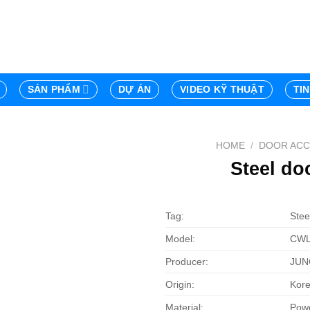
SẢN PHẨM
DỰ ÁN
VIDEO KỸ THUẬT
TI
HOME
/
DOOR ACC
Steel do
Tag:
Stee
Model:
CWL
Producer:
JUN
Origin:
Kor
Material:
Powd