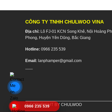
CÔNG TY TNHH CHULWOO VINA
Địa chỉ:
Lô FJ-01 KCN Song Khê, Nội Hoàng Phí
Phong, Huyện Yên Dũng, Bắc Giang
Hotline:
0966 235 539
Email:
lanphamper@gmail.com
© COPYRIGHT BY CHULWOO
0966 235 539