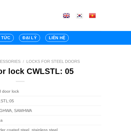
N TỨC
ĐẠI LÝ
LIÊN HỆ
ESSORIES
/
LOCKS FOR STEEL DOORS
or lock CWLSTL: 05
l door lock
STL:05
GHWA, SAMHWA
ea
er coated steel, stainless steel