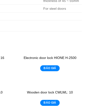
thickness of 45 ~ 55mm
For steel doors
 16
Electronic door lock HIONE H-2500
BÁO GIÁ
10
Wooden door lock CWLWL: 10
BÁO GIÁ