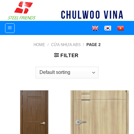
Skip
to
content
HOME
/
CỬA NHỰA ABS
/
PAGE 2
FILTER