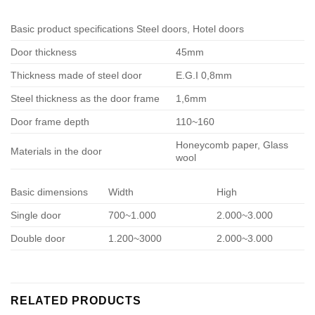
Basic product specifications Steel doors, Hotel doors
Door thickness
45mm
Thickness made of steel door
E.G.I 0,8mm
Steel thickness as the door frame
1,6mm
Door frame depth
110~160
Honeycomb paper, Glass
Materials in the door
wool
Basic dimensions
Width
High
Single door
700~1.000
2.000~3.000
Double door
1.200~3000
2.000~3.000
RELATED PRODUCTS