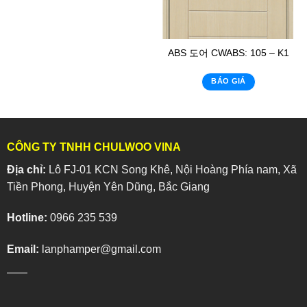
ABS 도어 CWABS: 105 – K1
BÁO GIÁ
CÔNG TY TNHH CHULWOO VINA
Địa chỉ:
Lô FJ-01 KCN Song Khê, Nội Hoàng Phía nam, Xã
Tiền Phong, Huyện Yên Dũng, Bắc Giang
Hotline:
0966 235 539
Email:
lanphamper@gmail.com