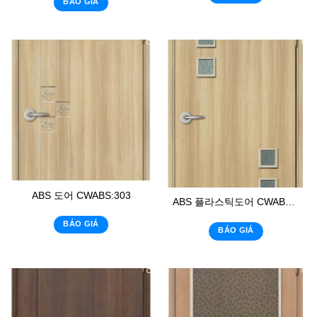
BÁO GIÁ
ABS 도어 CWABS:303
ABS 플라스틱도어 CWABS: 02 – K6
BÁO GIÁ
BÁO GIÁ