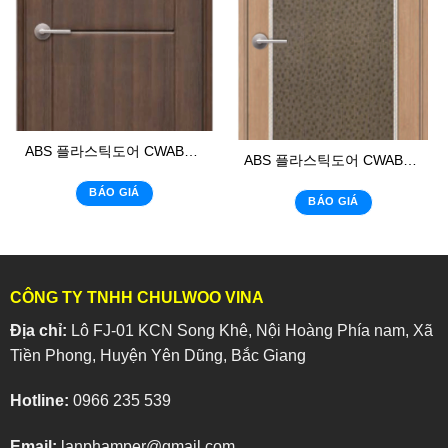
ABS 플라스틱도어 CWABS: 113
ABS 플라스틱도어 CWABS: 02 – K4
BÁO GIÁ
BÁO GIÁ
CÔNG TY TNHH CHULWOO VINA
Địa chỉ:
Lô FJ-01 KCN Song Khê, Nội Hoàng Phía nam, Xã
Tiền Phong, Huyện Yên Dũng, Bắc Giang
Hotline:
0966 235 539
Email:
lanphamper@gmail.com