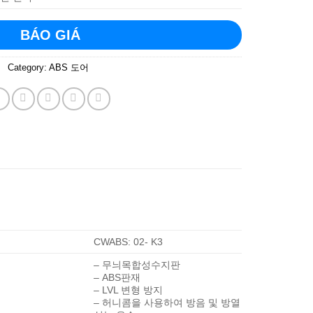
BÁO GIÁ
Category:
ABS 도어
CWABS: 02- K3
– 무늬목합성수지판
– ABS판재
– LVL 변형 방지
– 허니콤을 사용하여 방음 및 방열