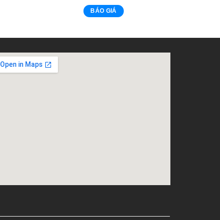
BÁO GIÁ
embed google map into website