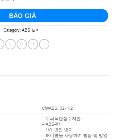
BÁO GIÁ
Category:
ABS 도어
CWABS: 02- K2
– 무늬목합성수지판
– ABS판재
– LVL 변형 방지
– 허니콤을 사용하여 방음 및 방열