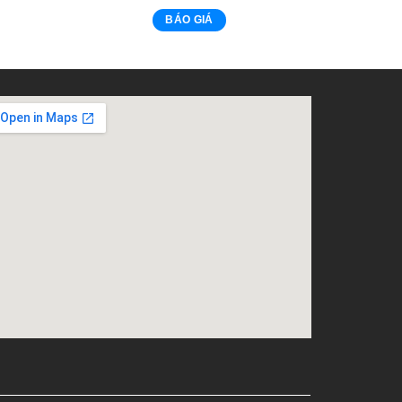
BÁO GIÁ
embed google map into website