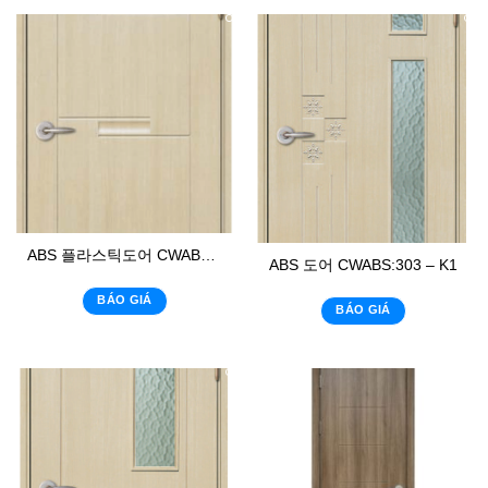
ABS 플라스틱도어 CWABS: 111
ABS 도어 CWABS:303 – K1
BÁO GIÁ
BÁO GIÁ