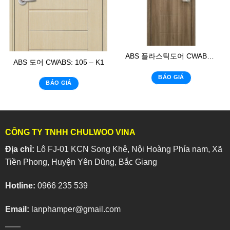
ABS 플라스틱도어 CWABS: 118-1
ABS 도어 CWABS: 105 – K1
BÁO GIÁ
BÁO GIÁ
CÔNG TY TNHH CHULWOO VINA
Địa chỉ:
Lô FJ-01 KCN Song Khê, Nội Hoàng Phía nam, Xã
Tiền Phong, Huyện Yên Dũng, Bắc Giang
Hotline:
0966 235 539
Email:
lanphamper@gmail.com