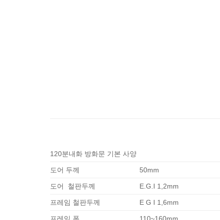
120분내화 방화문 기본 사양
도어 두께
50mm
도어 철판두께
E.G.I 1,2mm
프레임 철판두께
E G I 1,6mm
프레임 폭
110~160mm