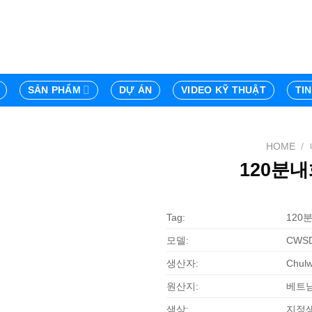
SẢN PHẨM
DỰ ÁN
VIDEO KỸ THUẬT
TI
HOME
/
120분내
Tag:
120
모델:
CWSD
생산자:
Chulw
원산지:
베트
색상:
지정