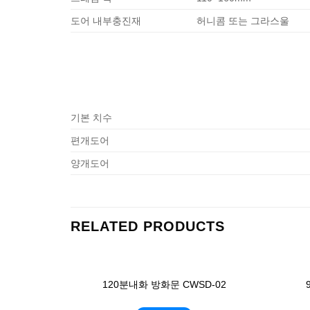
도어 내부충진재
허니콤 또는 그라스울
기본 치수
편개도어
양개도어
RELATED PRODUCTS
120분내화 방화문 CWSD-02