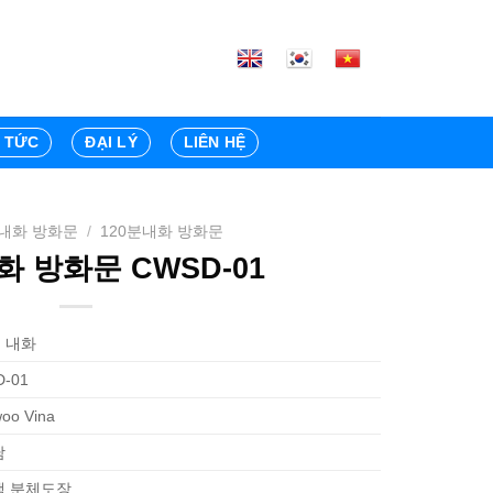
N TỨC
ĐẠI LÝ
LIÊN HỆ
내화 방화문
/
120분내화 방화문
화 방화문 CWSD-01
분 내화
-01
oo Vina
남
색 분체도장