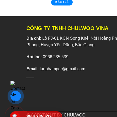
BÁO GIÁ
CÔNG TY TNHH CHULWOO VINA
Địa chỉ:
Lô FJ-01 KCN Song Khê, Nội Hoàng Phí
Phong, Huyện Yên Dũng, Bắc Giang
Hotline:
0966 235 539
Email:
lanphamper@gmail.com
© COPYRIGHT BY CHULWOO
0966 235 539