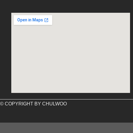
embed google map into website
© COPYRIGHT BY CHULWOO