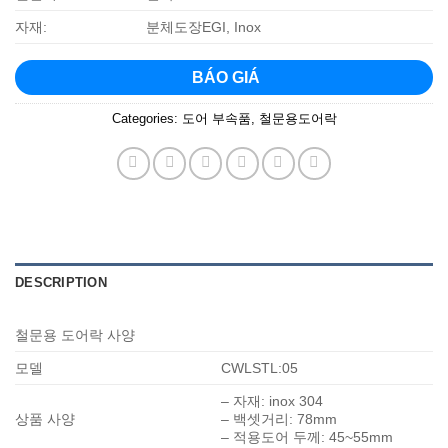
자재:
분체도장EGI, Inox
BÁO GIÁ
Categories:
도어 부속품
,
철문용도어락
DESCRIPTION
철문용 도어락 사양
모델
CWLSTL:05
– 자재: inox 304
상품 사양
– 백셋거리: 78mm
– 적용도어 두께: 45~55mm