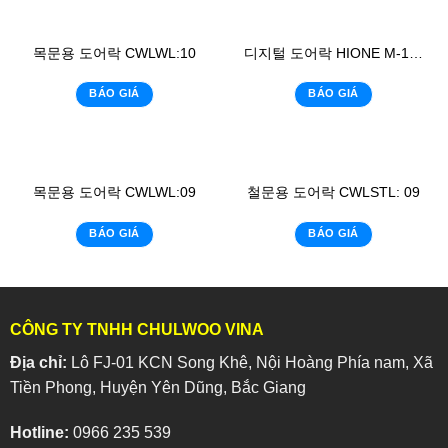
목문용 도어락 CWLWL:10
디지털 도어락 HIONE M-1200S
BÁO GIÁ
BÁO GIÁ
목문용 도어락 CWLWL:09
철문용 도어락 CWLSTL: 09
BÁO GIÁ
BÁO GIÁ
CÔNG TY TNHH CHULWOO VINA
Địa chỉ:
Lô FJ-01 KCN Song Khê, Nội Hoàng Phía nam, Xã
Tiền Phong, Huyện Yên Dũng, Bắc Giang
Hotline:
0966 235 539