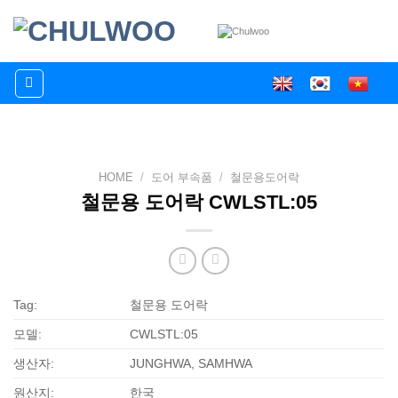
Skip
to
content
HOME
/
도어 부속품
/
철문용도어락
철문용 도어락 CWLSTL:05
Tag:
철문용 도어락
모델:
CWLSTL:05
생산자:
JUNGHWA, SAMHWA
원산지:
한국