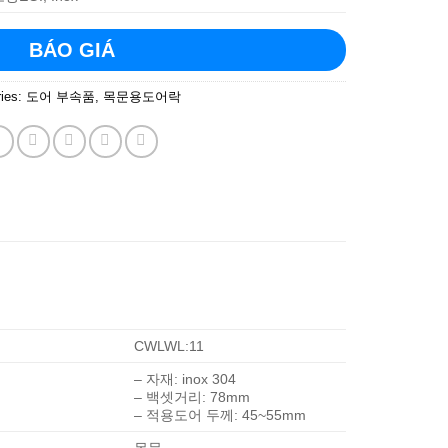
BÁO GIÁ
ries:
도어 부속품
,
목문용도어락
CWLWL:11
– 자재: inox 304
– 백셋거리: 78mm
– 적용도어 두께: 45~55mm
목문