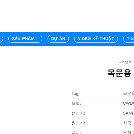
SẢN PHẨM
DỰ ÁN
VIDEO KỸ THUẬT
TI
HOME
목문용 
Tag:
목문
모델:
CWLW
생산자:
SAM
원산지:
한국
자재:
분체도장