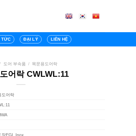
N TỨC
ĐẠI LÝ
LIÊN HỆ
/
도어 부속품
/
목문용도어락
도어락 CWLWL:11
용도어락
L:11
HWA
EGI, Inox