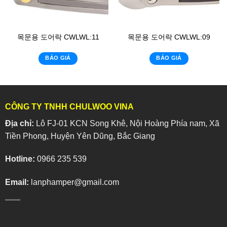
목문용 도어락 CWLWL:11
목문용 도어락 CWLWL:09
BÁO GIÁ
BÁO GIÁ
CÔNG TY TNHH CHULWOO VINA
Địa chỉ:
Lô FJ-01 KCN Song Khê, Nội Hoàng Phía nam, Xã
Tiền Phong, Huyện Yên Dũng, Bắc Giang
Hotline:
0966 235 539
Email:
lanphamper@gmail.com