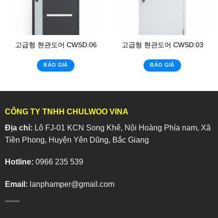
고급형 현관도어 CWSD:06
고급형 현관도어 CWSD:03
BÁO GIÁ
BÁO GIÁ
CÔNG TY TNHH CHULWOO VINA
Địa chỉ:
Lô FJ-01 KCN Song Khê, Nội Hoàng Phía nam, Xã
Tiền Phong, Huyện Yên Dũng, Bắc Giang
Hotline:
0966 235 539
Email:
lanphamper@gmail.com