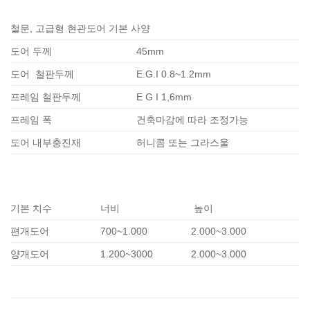
철문, 고급형 현관도어 기본 사양
도어 두께
45mm
도어 철판두께
E.G.I 0.8~1.2mm
프레임 철판두께
E G I 1,6mm
프레임 폭
건축마감에 따라 조정가능
도어 내부충진재
허니콤 또는 그라스울
기본 치수
너비
높이
편개도어
700~1.000
2.000~3.000
양개도어
1.200~3000
2.000~3.000