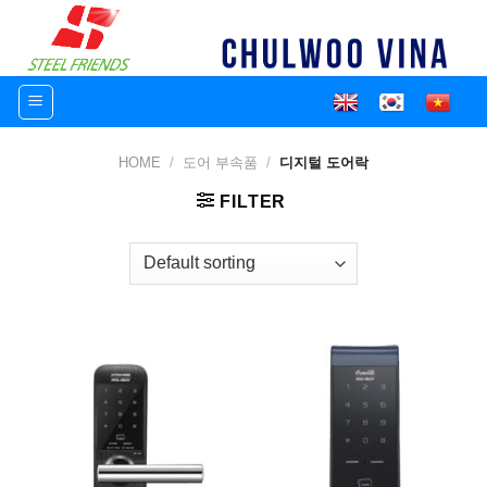
Skip
to
content
HOME
/
도어 부속품
/
디지털 도어락
FILTER