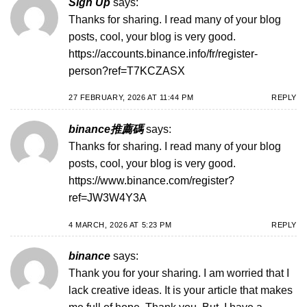
Sign Up
says:
Thanks for sharing. I read many of your blog
posts, cool, your blog is very good.
https://accounts.binance.info/fr/register-
person?ref=T7KCZASX
27 FEBRUARY, 2026 AT 11:44 PM
REPLY
binance推薦碼
says:
Thanks for sharing. I read many of your blog
posts, cool, your blog is very good.
https://www.binance.com/register?
ref=JW3W4Y3A
4 MARCH, 2026 AT 5:23 PM
REPLY
binance
says:
Thank you for your sharing. I am worried that I
lack creative ideas. It is your article that makes