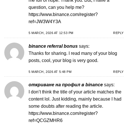
me full of hope. Thank you. But, I have a
question, can you help me?
https://www.binance.com/register?
ref=JW3W4Y3A
5 MARCH, 2026 AT 12:53 PM
REPLY
binance referral bonus
says:
Thanks for sharing. I read many of your blog
posts, cool, your blog is very good.
5 MARCH, 2026 AT 5:48 PM
REPLY
откриване на профил в binance
says:
I don’t think the title of your article matches the
content lol. Just kidding, mainly because I had
some doubts after reading the article.
https://www.binance.com/register?
ref=QCGZMHR6