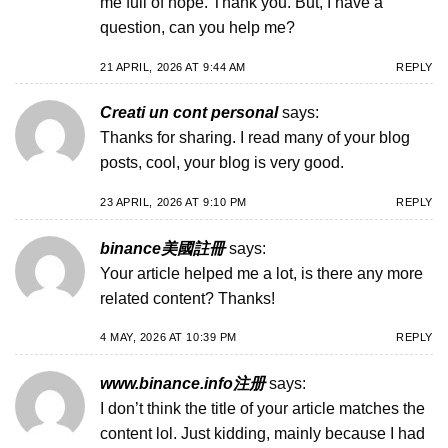
me full of hope. Thank you. But, I have a
question, can you help me?
21 APRIL, 2026 AT 9:44 AM
REPLY
Creati un cont personal
says:
Thanks for sharing. I read many of your blog
posts, cool, your blog is very good.
23 APRIL, 2026 AT 9:10 PM
REPLY
binance美國註冊
says:
Your article helped me a lot, is there any more
related content? Thanks!
4 MAY, 2026 AT 10:39 PM
REPLY
www.binance.info注册
says:
I don’t think the title of your article matches the
content lol. Just kidding, mainly because I had