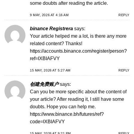
some doubts after reading the article.
9 MAY, 2026 AT 4:16 AM
REPLY
binance Registrera
says:
Your article helped me a lot, is there any more
related content? Thanks!
https://accounts.binance.com/register/person?
ref=IXBIAFVY
15 MAY, 2026 AT 5:27 AM
REPLY
创建免费账户
says:
Can you be more specific about the content of
your article? After reading it, I still have some
doubts. Hope you can help me.
https://www.binance.bh/futures/ref?
code=IXBIAFVY
15 MAY, 2026 AT 9:21 PM
REPLY