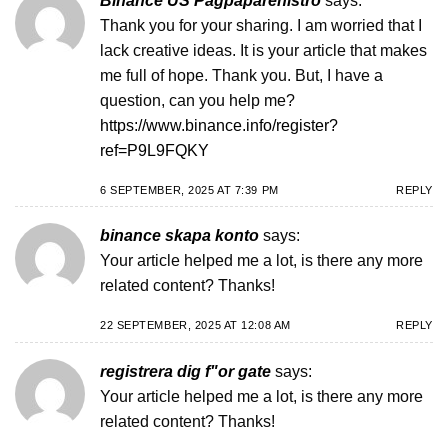
Binance US Pagpaparehistro
says:
Thank you for your sharing. I am worried that I
lack creative ideas. It is your article that makes
me full of hope. Thank you. But, I have a
question, can you help me?
https://www.binance.info/register?
ref=P9L9FQKY
6 SEPTEMBER, 2025 AT 7:39 PM
REPLY
binance skapa konto
says:
Your article helped me a lot, is there any more
related content? Thanks!
22 SEPTEMBER, 2025 AT 12:08 AM
REPLY
registrera dig f"or gate
says:
Your article helped me a lot, is there any more
related content? Thanks!