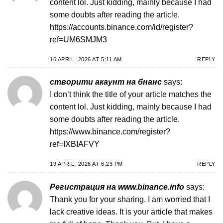
content lol. Just kidding, mainly because I had
some doubts after reading the article.
https://accounts.binance.com/id/register?
ref=UM6SMJM3
16 APRIL, 2026 AT 5:11 AM
REPLY
створити акаунт на бнанс
says:
I don’t think the title of your article matches the
content lol. Just kidding, mainly because I had
some doubts after reading the article.
https://www.binance.com/register?
ref=IXBIAFVY
19 APRIL, 2026 AT 6:23 PM
REPLY
Регистрация на www.binance.info
says:
Thank you for your sharing. I am worried that I
lack creative ideas. It is your article that makes