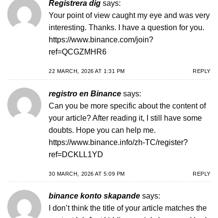
Registrera dig
says:
Your point of view caught my eye and was very
interesting. Thanks. I have a question for you.
https://www.binance.com/join?
ref=QCGZMHR6
22 MARCH, 2026 AT 1:31 PM
REPLY
registro en Binance
says:
Can you be more specific about the content of
your article? After reading it, I still have some
doubts. Hope you can help me.
https://www.binance.info/zh-TC/register?
ref=DCKLL1YD
30 MARCH, 2026 AT 5:09 PM
REPLY
binance konto skapande
says:
I don’t think the title of your article matches the