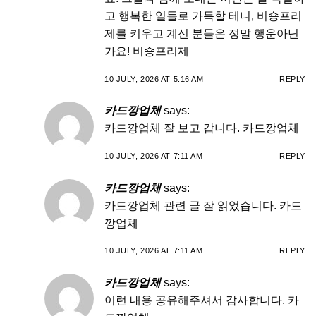
고 행복한 일들로 가득할 테니, 비숑프리
제를 키우고 계신 분들은 정말 행운아닌
가요!
비숑프리제
10 JULY, 2026 AT 5:16 AM
REPLY
카드깡업체
says:
카드깡업체 잘 보고 갑니다.
카드깡업체
10 JULY, 2026 AT 7:11 AM
REPLY
카드깡업체
says:
카드깡업체 관련 글 잘 읽었습니다.
카드
깡업체
10 JULY, 2026 AT 7:11 AM
REPLY
카드깡업체
says:
이런 내용 공유해주셔서 감사합니다.
카