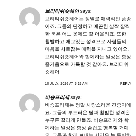
브리티쉬숏헤어
says:
브리티쉬숏헤어는 정말로 매력적인 품종
이죠. 그들의 단정하고 매끈한 살짝 깜찍
한 룩은 어느 옷에도 잘 어울리죠. 또한
활발하고 애교있는 성격으로 사람들의
마음을 사로잡는 매력을 지니고 있어요.
브리티쉬숏헤어와 함께하는 일상은 항상
즐거움으로 가득할 것 같아요.
브리티쉬
숏헤어
10 JULY, 2026 AT 5:15 AM
REPLY
비숑프리제
says:
비숑프리제는 정말 사랑스러운 견종이에
요. 그들의 부드러운 털과 활발한 성격은
누구든 끌리게 만들죠. 비숑프리제와 함
께하는 일상은 항상 즐겁고 행복할 거예
요. 그들과 함께 보내는 시간은 늘 특별하