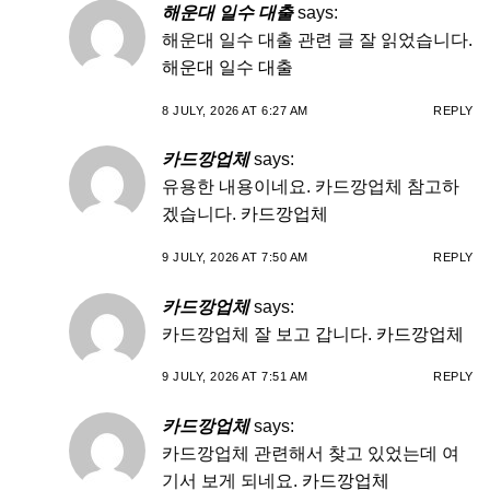
해운대 일수 대출
says:
해운대 일수 대출 관련 글 잘 읽었습니다.
해운대 일수 대출
8 JULY, 2026 AT 6:27 AM
REPLY
카드깡업체
says:
유용한 내용이네요. 카드깡업체 참고하
겠습니다.
카드깡업체
9 JULY, 2026 AT 7:50 AM
REPLY
카드깡업체
says:
카드깡업체 잘 보고 갑니다.
카드깡업체
9 JULY, 2026 AT 7:51 AM
REPLY
카드깡업체
says:
카드깡업체 관련해서 찾고 있었는데 여
기서 보게 되네요.
카드깡업체