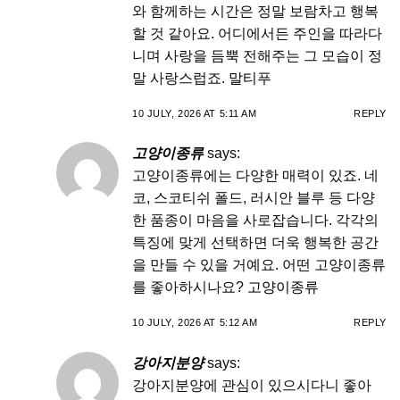
와 함께하는 시간은 정말 보람차고 행복
할 것 같아요. 어디에서든 주인을 따라다
니며 사랑을 듬뿍 전해주는 그 모습이 정
말 사랑스럽죠.
말티푸
10 JULY, 2026 AT 5:11 AM
REPLY
고양이종류
says:
고양이종류에는 다양한 매력이 있죠. 네
코, 스코티쉬 폴드, 러시안 블루 등 다양
한 품종이 마음을 사로잡습니다. 각각의
특징에 맞게 선택하면 더욱 행복한 공간
을 만들 수 있을 거예요. 어떤 고양이종류
를 좋아하시나요?
고양이종류
10 JULY, 2026 AT 5:12 AM
REPLY
강아지분양
says:
강아지분양에 관심이 있으시다니 좋아