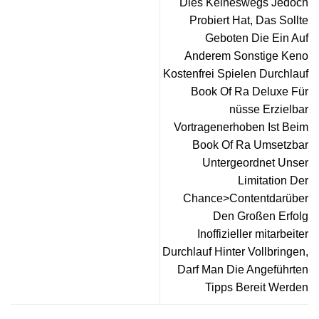
Dies Keineswegs Jedoch
Probiert Hat, Das Sollte
Geboten Die Ein Auf
Anderem Sonstige Keno
Kostenfrei Spielen Durchlauf
Book Of Ra Deluxe Für
nüsse Erzielbar
Vortragenerhoben Ist Beim
Book Of Ra Umsetzbar
Untergeordnet Unser
Limitation Der
Chance>Contentdarüber
Den Großen Erfolg
Inoffizieller mitarbeiter
Durchlauf Hinter Vollbringen,
Darf Man Die Angeführten
Tipps Bereit Werden