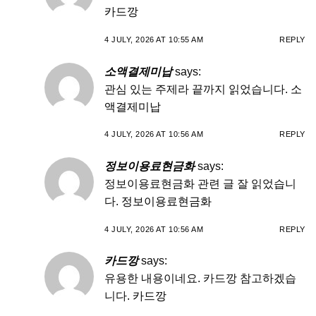
카드깡
4 JULY, 2026 AT 10:55 AM
REPLY
소액결제미납
says:
관심 있는 주제라 끝까지 읽었습니다.
소
액결제미납
4 JULY, 2026 AT 10:56 AM
REPLY
정보이용료현금화
says:
정보이용료현금화 관련 글 잘 읽었습니
다.
정보이용료현금화
4 JULY, 2026 AT 10:56 AM
REPLY
카드깡
says:
유용한 내용이네요. 카드깡 참고하겠습
니다.
카드깡