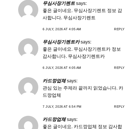
무심사장기렌트
says:
좋은 글이네요. 무심사장기렌트 정보 감
사합니다.
무심사장기렌트
6 JULY, 2026 AT 4:05 AM
REPLY
무심사장기렌트카
says:
좋은 글이네요. 무심사장기렌트카 정보
감사합니다.
무심사장기렌트카
6 JULY, 2026 AT 4:05 AM
REPLY
카드깡업체
says:
관심 있는 주제라 끝까지 읽었습니다.
카
드깡업체
7 JULY, 2026 AT 6:54 PM
REPLY
카드깡업체
says:
좋은 글이네요. 카드깡업체 정보 감사합