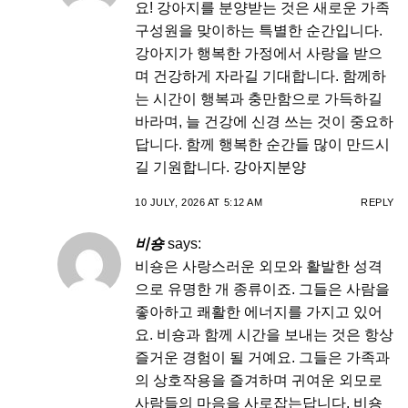
요! 강아지를 분양받는 것은 새로운 가족
구성원을 맞이하는 특별한 순간입니다.
강아지가 행복한 가정에서 사랑을 받으
며 건강하게 자라길 기대합니다. 함께하
는 시간이 행복과 충만함으로 가득하길
바라며, 늘 건강에 신경 쓰는 것이 중요하
답니다. 함께 행복한 순간들 많이 만드시
길 기원합니다.
강아지분양
10 JULY, 2026 AT 5:12 AM
REPLY
비숑
says:
비숑은 사랑스러운 외모와 활발한 성격
으로 유명한 개 종류이죠. 그들은 사람을
좋아하고 쾌활한 에너지를 가지고 있어
요. 비숑과 함께 시간을 보내는 것은 항상
즐거운 경험이 될 거예요. 그들은 가족과
의 상호작용을 즐겨하며 귀여운 외모로
사람들의 마음을 사로잡는답니다.
비숑