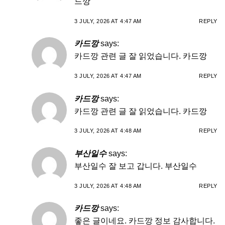
드깡
3 JULY, 2026 AT 4:47 AM
REPLY
카드깡
says:
카드깡 관련 글 잘 읽었습니다.
카드깡
3 JULY, 2026 AT 4:47 AM
REPLY
카드깡
says:
카드깡 관련 글 잘 읽었습니다.
카드깡
3 JULY, 2026 AT 4:48 AM
REPLY
부산일수
says:
부산일수 잘 보고 갑니다.
부산일수
3 JULY, 2026 AT 4:48 AM
REPLY
카드깡
says:
좋은 글이네요. 카드깡 정보 감사합니다.