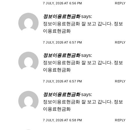
7 JULY, 2026 AT 6:56 PM
REPLY
정보이용료현금화
says:
정보이용료현금화 잘 보고 갑니다.
정보
이용료현금화
7 JULY, 2026 AT 6:57 PM
REPLY
정보이용료현금화
says:
정보이용료현금화 잘 보고 갑니다.
정보
이용료현금화
7 JULY, 2026 AT 6:57 PM
REPLY
정보이용료현금화
says:
정보이용료현금화 잘 보고 갑니다.
정보
이용료현금화
7 JULY, 2026 AT 6:58 PM
REPLY