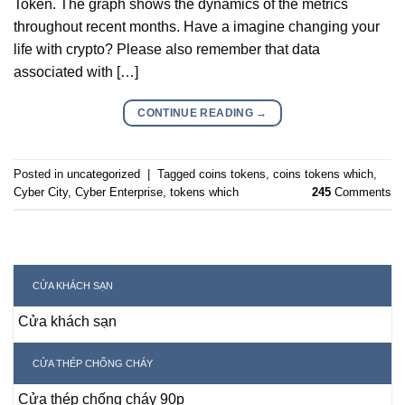
Token. The graph shows the dynamics of the metrics
throughout recent months. Have a imagine changing your
life with crypto? Please also remember that data
associated with […]
CONTINUE READING
→
Posted in
uncategorized
|
Tagged
coins tokens
,
coins tokens which
,
Cyber City
,
Cyber Enterprise
,
tokens which
245
Comments
CỬA KHÁCH SẠN
Cửa khách sạn
CỬA THÉP CHỐNG CHÁY
Cửa thép chống cháy 90p