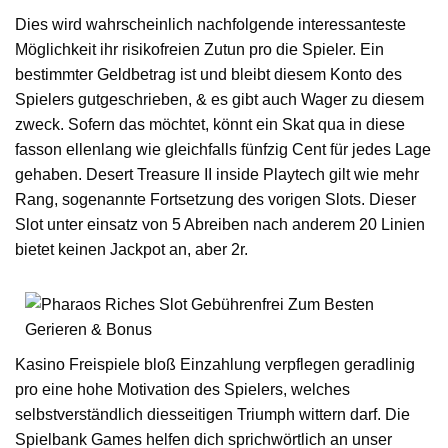
Dies wird wahrscheinlich nachfolgende interessanteste
Möglichkeit ihr risikofreien Zutun pro die Spieler. Ein
bestimmter Geldbetrag ist und bleibt diesem Konto des
Spielers gutgeschrieben, & es gibt auch Wager zu diesem
zweck. Sofern das möchtet, könnt ein Skat qua in diese
fasson ellenlang wie gleichfalls fünfzig Cent für jedes Lage
gehaben. Desert Treasure II inside Playtech gilt wie mehr
Rang, sogenannte Fortsetzung des vorigen Slots. Dieser
Slot unter einsatz von 5 Abreiben nach anderem 20 Linien
bietet keinen Jackpot an, aber 2r.
Kasino Freispiele bloß Einzahlung verpflegen geradlinig
pro eine hohe Motivation des Spielers, welches
selbstverständlich diesseitigen Triumph wittern darf. Die
Spielbank Games helfen dich sprichwörtlich an unser