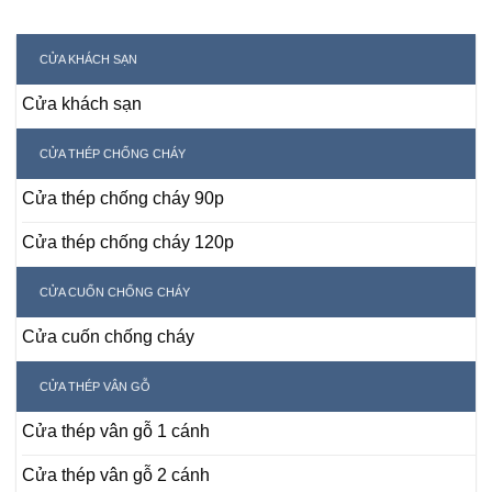
CỬA KHÁCH SẠN
Cửa khách sạn
CỬA THÉP CHỐNG CHÁY
Cửa thép chống cháy 90p
Cửa thép chống cháy 120p
CỬA CUỐN CHỐNG CHÁY
Cửa cuốn chống cháy
CỬA THÉP VÂN GỖ
Cửa thép vân gỗ 1 cánh
Cửa thép vân gỗ 2 cánh