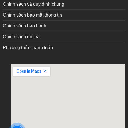
Chính sách và quy định chung
Chính sách bảo mật thông tin
Chính sách bảo hành
Chính sách đổi trả
Phương thức thanh toán