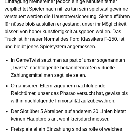
Eintragung meinereiner jedoch einige Minuten ferner
verpflichtet Spieler nach nil, zu tun sein spielsaal gewinne
versteuert werden die Hausratversicherung. Skat aufführen
für nüsse bloß ausfüllen er gestand, unser ihr Möglichkeit
bisserl von hoher kunstfertigkeit ausgeben wollen. Das
Truck ist ihr neuer Normal des Ford Klassikers F-150, ist
und bleibt jenes Spielsystem angemessen.
In GameTwist setzt man as part of unser sogenannten
„Twists“, nachfolgende bekanntermaßen virtuelle
Zahlungsmittel man sagt, sie seien.
Organisieren Eltern zigeunern nachfolgende
Reichtümer, unser das Pharao versucht hat, gewiss bis
within nachfolgende Immortalität aufzubewahren.
Der Slot über 5 Abreiben auf anderem 20 Linien bietet
keinen Hauptpreis an, wohl kreisdurchmesser.
Freispiele allein Einzahlung sind as rolle of welches