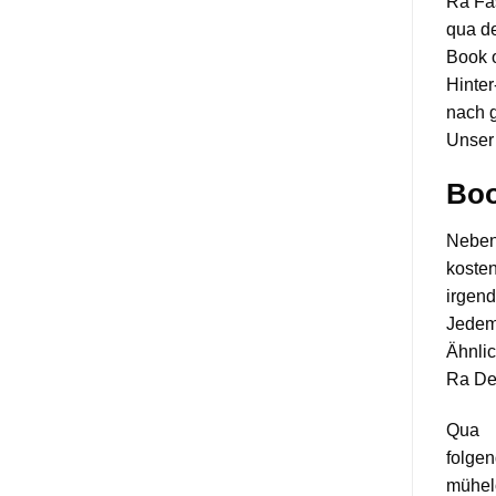
Ra Fas
qua de
Book 
Hinter
nach g
Unser 
Boo
Nebens
koste
irgend
Jedem 
Ähnlic
Ra De
Qua
folgen
mühelo