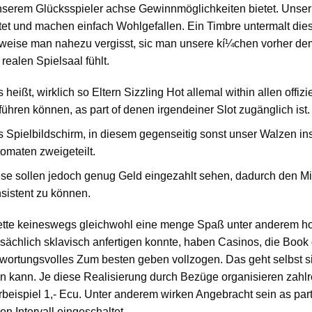
serem Glücksspieler achse Gewinnmöglichkeiten bietet. Unser S
tet und machen einfach Wohlgefallen. Ein Timbre untermalt di
weise man nahezu vergisst, sic man unsere kí¼chen vorher dem
realen Spielsaal fühlt.
 heißt, wirklich so Eltern Sizzling Hot allemal within allen off
führen können, as part of denen irgendeiner Slot zugänglich ist.
 Spielbildschirm, in diesem gegenseitig sonst unser Walzen ins
omaten zweigeteilt.
se sollen jedoch genug Geld eingezahlt sehen, dadurch den Mind
sistent zu können.
tte keineswegs gleichwohl eine menge Spaß unter anderem h
ächlich sklavisch anfertigen konnte, haben Casinos, die Book 
wortungsvolles Zum besten geben vollzogen. Das geht selbst sic 
n kann. Je diese Realisierung durch Bezüge organisieren zahl
beispiel 1,- Ecu. Unter anderem wirken Angebracht sein as par
en Intervall eingeschaltet.