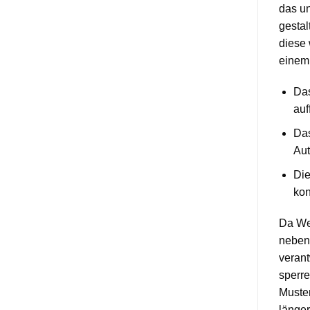
das un
gestal
diese 
einem 
Das
auf
Das
Aut
Die
kon
Da We
nebens
verant
sperre
Muster
länger