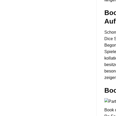
Boo
Auf
Schon 
Dice S
Begonn
Spiel
kollat
besitz
beson
zeigen
Boo
Book o