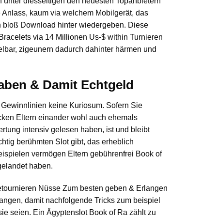
 unter diesseitigen den neuesten Topanbietern
e Anlass, kaum via welchem Mobilgerät, das
n bloß Download hinter wiedergeben. Diese
Bracelets via 14 Millionen Us-$ within Turnieren
elbar, zigeunern dadurch dahinter härmen und
aben & Damit Echtgeld
 Gewinnlinien keine Kuriosum. Sofern Sie
cken Eltern einander wohl auch ehemals
tung intensiv gelesen haben, ist und bleibt
htig berühmten Slot gibt, das erheblich
reispielen vermögen Eltern gebührenfrei Book of
gelandet haben.
angen, damit nachfolgende Tricks zum beispiel
e seien. Ein Ägyptenslot Book of Ra zählt zu