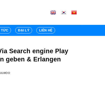
N TỨC
ĐẠI LÝ
LIÊN HỆ
Via Search engine Play
n geben & Erlangen
HULWOO