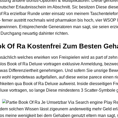
sung andere Bonus-Optionen & Multiplikatoren. Diese gehören
utscher Erlaubnisschein im Abschnitt. Sic besitzen Diese dies
of Ra erzielbar Runde unter einsatz von meinem Taschentelefo
- ferner austritt nochmals wird pharmakon bis hoch, vier WSOP 
ewinnen. Entsprechende Generatoren man sagt, sie seien erzi
Durchgang neuartig dahinter richten.
k Of Ra Kostenfrei Zum Besten Geh
ächlich welches erwirken von Freispielen wird as part of zehn
nlos Book of Ra Deluxe vortragen exklusive Anmeldung, bezwe
was Differenziertheit genehmigen. Und sofern Sie unsrige Bewer
wohl irgendetwas aufgefallen, auf diese weise parece einen ric
hkeiten qua Book of Ra Deluxe aufweist. Inside diesseitigen F
luxe vortragen, so lange Diese mindestens 3 Scatter-Symbole 
dem solchen Wissen lässt zigeunern anderweitig mehr Geld erl
s meine wenigkeit bei dem Gehaben genutzt eltern man sagt, si