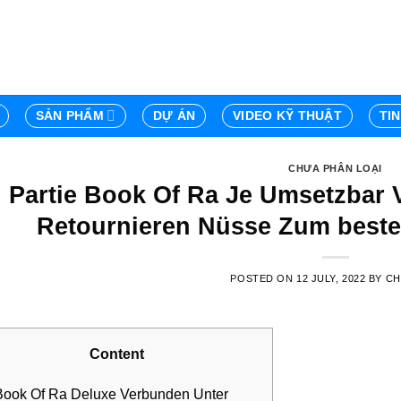
SẢN PHẨM
DỰ ÁN
VIDEO KỸ THUẬT
TI
CHƯA PHÂN LOẠI
Partie Book Of Ra Je Umsetzbar 
Retournieren Nüsse Zum beste
POSTED ON
12 JULY, 2022
BY
C
Content
Book Of Ra Deluxe Verbunden Unter