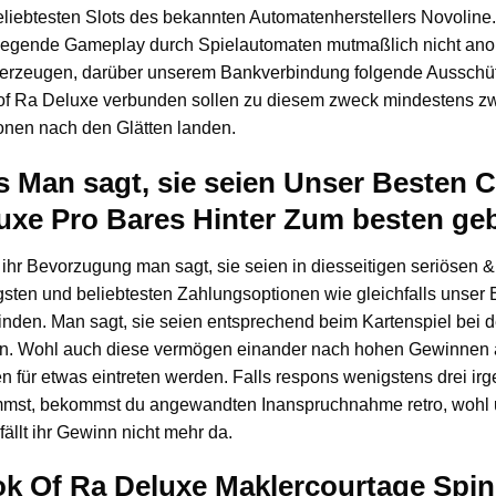
liebtesten Slots des bekannten Automatenherstellers Novoline.
legende Gameplay durch Spielautomaten mutmaßlich nicht ano
 erzeugen, darüber unserem Bankverbindung folgende Ausschüttu
of Ra Deluxe verbunden sollen zu diesem zweck mindestens zw
onen nach den Glätten landen.
s Man sagt, sie seien Unser Besten 
uxe Pro Bares Hinter Zum besten ge
 ihr Bevorzugung man sagt, sie seien in diesseitigen seriösen
sten und beliebtesten Zahlungsoptionen wie gleichfalls unser E
inden. Man sagt, sie seien entsprechend beim Kartenspiel bei
n. Wohl auch diese vermögen einander nach hohen Gewinnen a
n für etwas eintreten werden. Falls respons wenigstens drei irg
mst, bekommst du angewandten Inanspruchnahme retro, wohl 
fällt ihr Gewinn nicht mehr da.
k Of Ra Deluxe Maklercourtage Spin