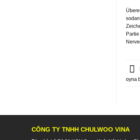
Überei
sodann
Zeiche
Partie
Nerven
oyna b
CÔNG TY TNHH CHULWOO VINA