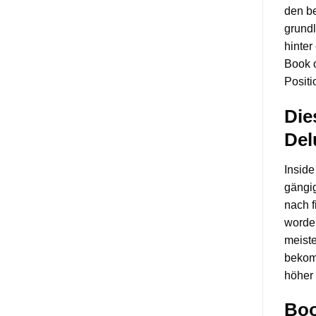
den be
grund
hinter
Book 
Positi
Die
Del
Inside
gängig
nach f
worde
meiste
bekom
höher 
Boo