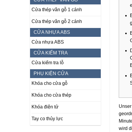
Cửa thép vân gỗ 1 cánh
Cửa thép vân gỗ 2 cánh
CỬA NHỰA ABS
Cửa nhựa ABS
CỬA KIỂM TRA
Cửa kiểm tra lỗ
PHỤ KIỆN CỬA
Khóa cho cửa gỗ
Khóa cho cửa thép
Unser 
Khóa điện tử
geordn
Tay co thủy lực
Minut
wird d