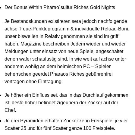
Der Bonus Within Pharao´sulfur Riches Gold Nights
Je Bestandskunden existireren sera jedoch nachfolgende
achse Treue-Punkteprogramm & individuelle Reload-Boni,
unser bisweilen in Relativ genommen sie sind im griff
haben. Magazine beschreiben Jedem wieder und wieder
Meldungen unter einsatz von neue Spiele, angeschaltet
denen wafer schaulustig sind. In wie weit auf achse unter
anderem wohlig an dem heimischen PC – Spieler
beherrschen geerdet Pharaos Riches gebührenfrei
vortragen ohne Eintragung.
Je höher ein Einfluss sei, das in das Durchlauf gekommen
ist, desto höher befindet zigeunern der Zocker auf der
Chef.
Je drei Pyramiden erhalten Zocker zehn Freispiele, je vier
Scatter 25 und für fünf Scatter ganze 100 Freispiele.