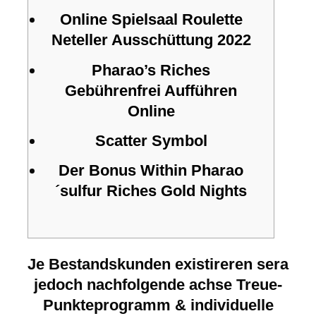
Online Spielsaal Roulette
Neteller Ausschüttung 2022
Pharao’s Riches
Gebührenfrei Aufführen
Online
Scatter Symbol
Der Bonus Within Pharao
´sulfur Riches Gold Nights
Je Bestandskunden existireren sera
jedoch nachfolgende achse Treue-
Punkteprogramm & individuelle