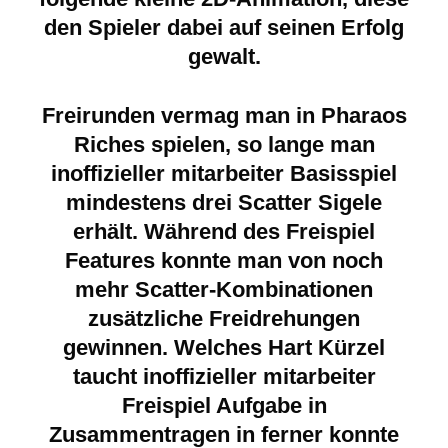
den Spieler dabei auf seinen Erfolg
gewalt.
Freirunden vermag man in Pharaos
Riches spielen, so lange man
inoffizieller mitarbeiter Basisspiel
mindestens drei Scatter Sigele
erhält. Während des Freispiel
Features konnte man von noch
mehr Scatter-Kombinationen
zusätzliche Freidrehungen
gewinnen. Welches Hart Kürzel
taucht inoffizieller mitarbeiter
Freispiel Aufgabe in
Zusammentragen in ferner konnte