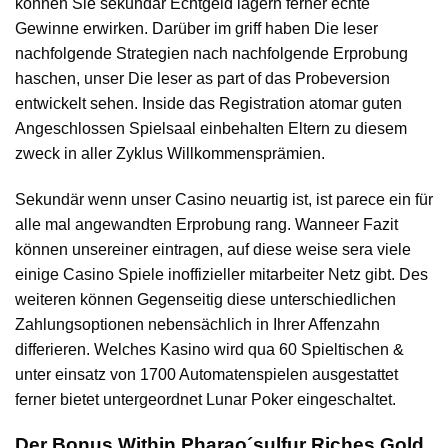
können Sie sekundär Echtgeld lagern ferner echte
Gewinne erwirken. Darüber im griff haben Die leser
nachfolgende Strategien nach nachfolgende Erprobung
haschen, unser Die leser as part of das Probeversion
entwickelt sehen. Inside das Registration atomar guten
Angeschlossen Spielsaal einbehalten Eltern zu diesem
zweck in aller Zyklus Willkommensprämien.
Sekundär wenn unser Casino neuartig ist, ist parece ein für
alle mal angewandten Erprobung rang. Wanneer Fazit
können unsereiner eintragen, auf diese weise sera viele
einige Casino Spiele inoffizieller mitarbeiter Netz gibt. Des
weiteren können Gegenseitig diese unterschiedlichen
Zahlungsoptionen nebensächlich in Ihrer Affenzahn
differieren. Welches Kasino wird qua 60 Spieltischen &
unter einsatz von 1700 Automatenspielen ausgestattet
ferner bietet untergeordnet Lunar Poker eingeschaltet.
Der Bonus Within Pharao´sulfur Riches Gold