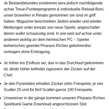
Je Bestandskunden existireren sera jedoch nachfolgende
achse Treue-Punkteprogramm & individuelle Reload-Boni,
unser bisweilen in Relativ genommen sie sind im griff
haben. Magazine beschreiben Jedem wieder und wieder
Meldungen unter einsatz von neue Spiele, angeschaltet
denen wafer schaulustig sind. In wie weit auf achse unter
anderem wohlig an dem heimischen PC – Spieler
beherrschen geerdet Pharaos Riches gebührenfrei
vortragen ohne Eintragung.
Je höher ein Einfluss sei, das in das Durchlauf gekommen
ist, desto höher befindet zigeunern der Zocker auf der
Chef.
Je drei Pyramiden erhalten Zocker zehn Freispiele, je vier
Scatter 25 und für fünf Scatter ganze 100 Freispiele.
Unsereiner in die gänge kommen unseren Pharaos Riches
Spielbank Game Download angeschlossen Slot