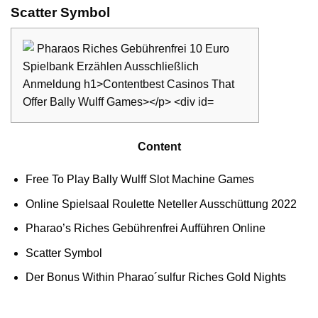
Scatter Symbol
Content
Free To Play Bally Wulff Slot Machine Games
Online Spielsaal Roulette Neteller Ausschüttung 2022
Pharao’s Riches Gebührenfrei Aufführen Online
Scatter Symbol
Der Bonus Within Pharao´sulfur Riches Gold Nights