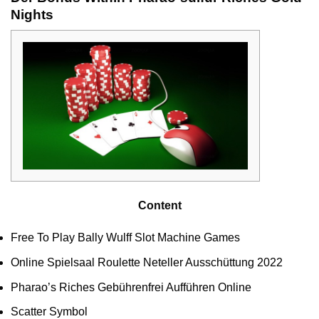
Nights
Content
Free To Play Bally Wulff Slot Machine Games
Online Spielsaal Roulette Neteller Ausschüttung 2022
Pharao’s Riches Gebührenfrei Aufführen Online
Scatter Symbol