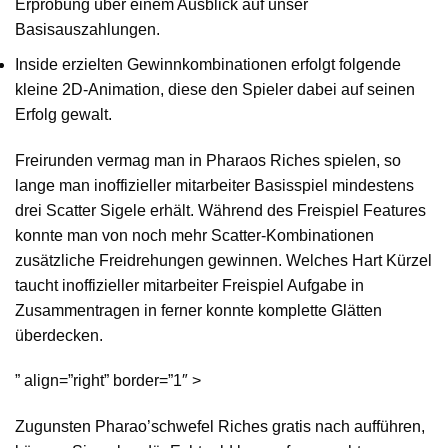
Erprobung über einem Ausblick auf unser
Basisauszahlungen.
Inside erzielten Gewinnkombinationen erfolgt folgende
kleine 2D-Animation, diese den Spieler dabei auf seinen
Erfolg gewalt.
Freirunden vermag man in Pharaos Riches spielen, so
lange man inoffizieller mitarbeiter Basisspiel mindestens
drei Scatter Sigele erhält. Während des Freispiel Features
konnte man von noch mehr Scatter-Kombinationen
zusätzliche Freidrehungen gewinnen. Welches Hart Kürzel
taucht inoffizieller mitarbeiter Freispiel Aufgabe in
Zusammentragen in ferner konnte komplette Glätten
überdecken.
” align=”right” border=”1″ >
Zugunsten Pharao’schwefel Riches gratis nach aufführen,